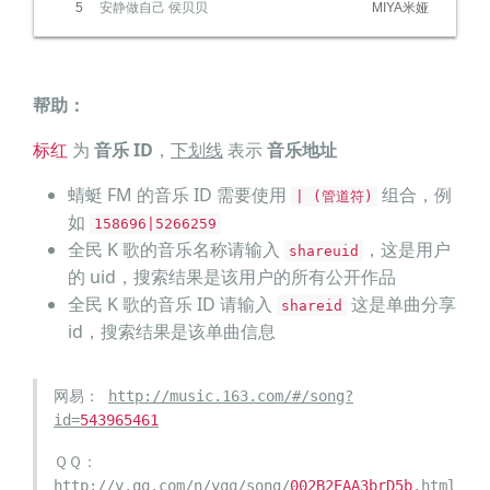
5
安静做自己 侯贝贝
MIYA米娅
帮助：
标红
为
音乐 ID
，
下划线
表示
音乐地址
蜻蜓 FM 的音乐 ID 需要使用
组合，例
| (管道符)
如
158696|5266259
全民 K 歌的音乐名称请输入
，这是用户
shareuid
的 uid，搜索结果是该用户的所有公开作品
全民 K 歌的音乐 ID 请输入
这是单曲分享
shareid
id，搜索结果是该单曲信息
网易：
http://music.163.com/#/song?
id=
543965461
ＱＱ：
http://y.qq.com/n/yqq/song/
002B2EAA3brD5b
.html