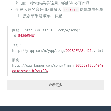
若心有余温
的 uid，搜索结果是该用户的所有公开作品
从不感觉冷
全民 K 歌的音乐 ID 请输入
这是单曲分享
shareid
虽然最终
id，搜索结果是该单曲信息
都还一个人
前路漫漫雨纷纷
网易：
http://music.163.com/#/song?
谁在痴痴等
id=
543965461
任其心头千般恨
ＱＱ：
不做负心人
http://y.qq.com/n/yqq/song/
002B2EAA3brD5b
.html
若爱得越真
酷狗：
就陷得越深
http://www.kugou.com/song/#hash=
08228af3cb404e
8a4e7e9871bf543ff6
断了缘分
就只剩离分
酷我：
http://www.kuwo.cn/yinyue/
382425
/
查看更多
回程无期夜无声
千千：
http://music.baidu.com/song/
266069
回头也无人
一听：
只闻身后一阵阵
http://www.1ting.com/player/b6/player_
357838
.h
莫名的心疼
tml