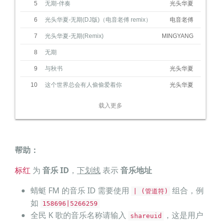
5
无期-伴奏
光头华夏
虽然最终
都还一个人
6
光头华夏-无期(DJ版)（电音老傅 remix）
电音老傅
前路漫漫雨纷纷
7
光头华夏-无期(Remix)
MINGYANG
谁在痴痴等
8
无期
任其心头千般恨
GAI周延,功夫胖KUNGFU-PEN,KEY.L刘聪,盛宇D-SHINE
9
与秋书
光头华夏
不做负心人
10
这个世界总会有人偷偷爱着你
光头华夏
若爱得越真
就陷得越深
载入更多
断了缘分
就只剩离分
帮助：
清晨一盏灯
标红
为
音乐 ID
，
下划线
表示
音乐地址
照亮了前尘
蜻蜓 FM 的音乐 ID 需要使用
组合，例
谁在大雪之前
| (管道符)
如
158696|5266259
以手来赶针
全民 K 歌的音乐名称请输入
，这是用户
shareuid