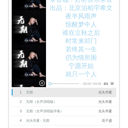
棚
出品：北京泊柏宇希文
化有限公司
夜半风雨声
惊醒梦中人
谁在立秋之后
时常来叩门
若终其一生
仍为情所困
宁愿开始
就只一个人
清晨一盏灯
-
00:04
/
04:45
照亮了前尘
1
无期
光头华夏
谁在大雪之前
2
无期（女声演唱版）
光头华夏
以手来赶针
3
无期（女声演唱版伴奏）
光头华夏
若心有余温
4
光头华夏 - 无期
花子盛
从不感觉冷