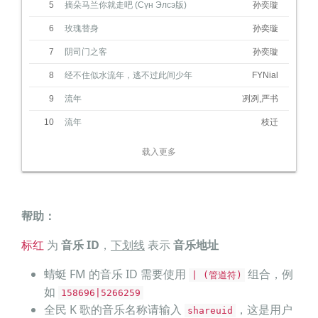
请把我的思念带去给你
5
摘朵马兰你就走吧 (Сүн Элсэ版)
孙奕璇
请让爱铺成云端的阶梯
6
玫瑰替身
孙奕璇
风儿吹过 是不是你
7
阴司门之客
孙奕璇
花儿开了 是不是你
8
经不住似水流年，逃不过此间少年
FYNial
高山雪落 是不是你
9
流年
冽冽,严书
亲爱的你 不要哭泣
10
流年
枝迁
可是我好想你 想你
跋涉千里 在往生石 唤你
载入更多
唤你
那座大山如信仰 高高耸
立
ཁྱོད་འབོད་གིན་ཡོད། ངའི་དགའ་
བའི་མི།
神啊 如果可以
帮助：
请让我爱的人幸福如意
标红
为
音乐 ID
，
下划线
表示
音乐地址
请把我的思念带去给你
请让爱铺成云端的阶梯
蜻蜓 FM 的音乐 ID 需要使用
组合，例
| (管道符)
风儿吹过 是不是你
如
158696|5266259
全民 K 歌的音乐名称请输入
，这是用户
花儿开了 是不是你
shareuid