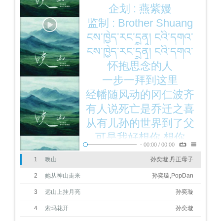
企划 : 燕紫嫚
监制 : Brother Shuang
ངས་ཁྱེད་རང་དྲན། ངའི་དགའ་
བའི་མི།
ངས་ཁྱེད་རང་དྲན། ངའི་དགའ་
བའི་མི།
怀抱思念的人
一步一拜到这里
经幡随风动的冈仁波齐
有人说死亡是乔迁之喜
从有儿孙的世界到了父
母之地
可是我好想你 想你
-
00:00
/
00:00
跋涉千里 在往生石 唤你
1
唤山
孙奕璇,丹正母子
唤你
那座大山如信仰 高高耸
2
她从神山走来
孙奕璇,PopDan
立
ཁྱོད་འབོད་གིན་ཡོད། ངའི་དགའ་
བའི་མི།
3
远山上挂月亮
神啊 如果可以
孙奕璇
请让我爱的人幸福如意
4
索玛花开
孙奕璇