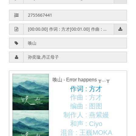
唤山
- Error happens ╥﹏╥
作词 : 方才
作曲 : 方才
编曲 : 图图
制作人 : 燕紫嫚
和声 : Ciyo
混音 : 王巍MOKA