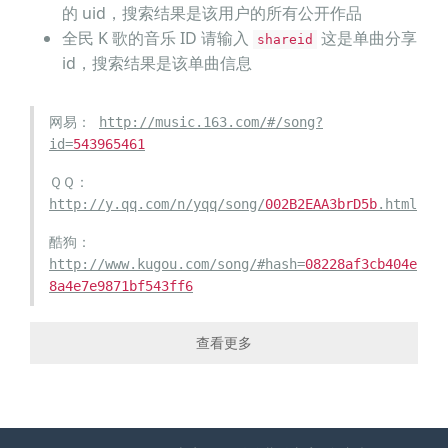
的 uid，搜索结果是该用户的所有公开作品
高山雪落 是不是你
全民 K 歌的音乐 ID 请输入
这是单曲分享
shareid
亲爱的你 不要哭泣
id，搜索结果是该单曲信息
我们一步一步走过这轮
回的足迹
我们终会在某个时间地
网易：
http://music.163.com/#/song?
点再次相遇
当梵音透过云层漫过天
id=
543965461
际
爱就穿越生与死的距离
ＱＱ：
ངས་ཁྱེད་རང་དྲན། ངའི་དགའ་
http://y.qq.com/n/yqq/song/
002B2EAA3brD5b
.html
བའི་མི།
ངས་ཁྱེད་རང་དྲན། ངའི་དགའ་
酷狗：
བའི་མི།
ངས་ཁྱེད་རང་དྲན། ངའི་དགའ་
http://www.kugou.com/song/#hash=
08228af3cb404e
བའི་མི།
ངས་ཁྱེད་རང་དྲན། ངའི་དགའ་
8a4e7e9871bf543ff6
བའི་མི།
酷我：
http://www.kuwo.cn/yinyue/
382425
/
查看更多
千千：
http://music.baidu.com/song/
266069
一听：
http://www.1ting.com/player/b6/player_
357838
.h
tml