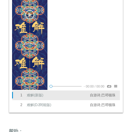
-
00:00
/
00:00
1
难解(新版)
自游诗,巴邓顿珠
2
难解(DJ阿能版)
自游诗,巴邓顿珠
帮助：