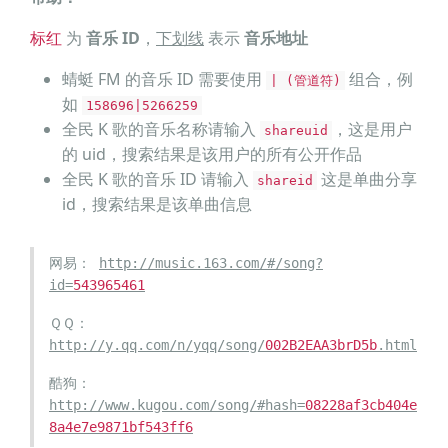
标红
为
音乐 ID
，
下划线
表示
音乐地址
蜻蜓 FM 的音乐 ID 需要使用
组合，例
| (管道符)
如
158696|5266259
全民 K 歌的音乐名称请输入
，这是用户
shareuid
的 uid，搜索结果是该用户的所有公开作品
全民 K 歌的音乐 ID 请输入
这是单曲分享
shareid
id，搜索结果是该单曲信息
网易：
http://music.163.com/#/song?
id=
543965461
ＱＱ：
http://y.qq.com/n/yqq/song/
002B2EAA3brD5b
.html
酷狗：
http://www.kugou.com/song/#hash=
08228af3cb404e
8a4e7e9871bf543ff6