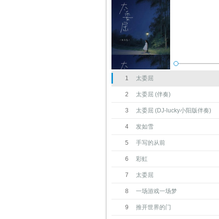
1
太委屈
2
太委屈 (伴奏)
3
太委屈 (DJ-lucky小阳版伴奏)
4
发如雪
5
手写的从前
6
彩虹
7
太委屈
8
一场游戏一场梦
9
推开世界的门