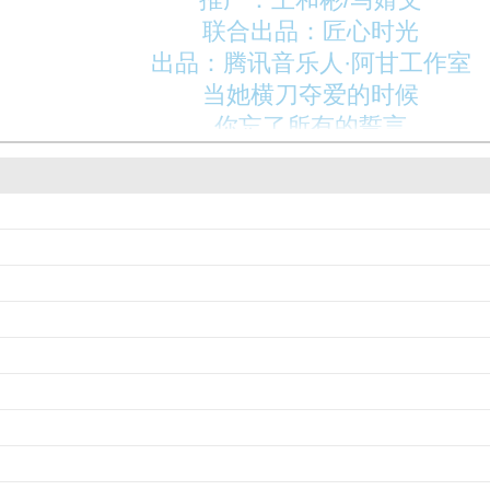
联合出品：匠心时光
出品：腾讯音乐人·阿甘工作室
当她横刀夺爱的时候
你忘了所有的誓言
她扬起爱情胜利的旗帜
你要我选择继续爱你的方式
你曾经说要保护我
只给我温柔没挫折
可是现在你总是对我回避
不再为我有心事而着急
人说恋爱就像放风筝
如果太计较就有悔恨
只是你们都忘了告诉我
放纵的爱也会让天空划满伤痕
太委屈