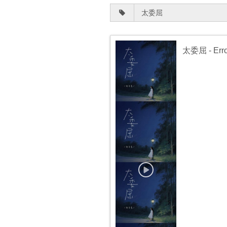
太委屈
- Er