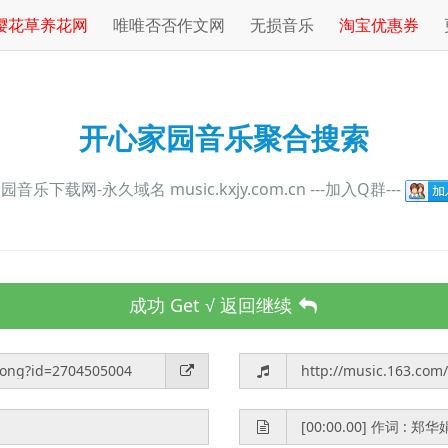
樱花草养花网
唯唯否否作文网
无损音乐
淘宝优惠券
开心家园音乐聚合搜索
音乐下载网-永久域名 music.kxjy.com.cn ---加入Q群---
成功 Get √ 返回继续