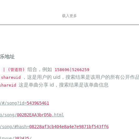
连分手也是让我最后得到消息
不哭泣因为我对情对爱
载入更多
全都不曾亏欠你
太委屈
还爱着你你却把别人拥在怀里
不能再这样下去
乐地址
穿过爱的暴风雨
宁愿清醒忍痛地放弃你
用
组合，例如
| (管道符)
158696|5266259
也不在爱的梦中委屈自己
，这是用户的 uid，搜索结果是该用户的所有公开作
shareuid
这是单曲分享 id，搜索结果是该单曲信息
你曾经说要保护我
shareid
只给我温柔没挫折
可是现在你总是对我回避
/#/song?id=
543965461
不再为我有心事而着急
q/song/
002B2EAA3brD5b
.html
人说恋爱就像放风筝
/song/#hash=
08228af3cb404e8a4e7e9871bf543ff6
如果太计较就有悔恨
inyue/
382425
/