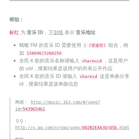
东
营销传播总监：林娜
发行宣推总监：李璐彬
营销推广：赵越/李柯燕
帮助：
特别鸣谢：王迪
标红
为
音乐 ID
，
下划线
表示
音乐地址
蜻蜓 FM 的音乐 ID 需要使用
组合，例
她像站在云边 向你挥手
| (管道符)
如
158696|5266259
的树
老墙的院落晒满 你丢下
全民 K 歌的音乐名称请输入
，这是用户
shareuid
的衣服
在你用力 去活着的远处
的 uid，搜索结果是该用户的所有公开作品
呼啸的日子总忘记来路
全民 K 歌的音乐 ID 请输入
这是单曲分享
shareid
她托那山野的风 叫你少
id，搜索结果是该单曲信息
匆匆
嘈杂的流浪的辗转的啊
异乡的夜晚
你想起大吵后恨她的脸
网易：
http://music.163.com/#/song?
恨想挣脱又不敢如愿
id=
543965461
你不是说 再不会看她一
ＱＱ：
眼
可醒来 又想起从前
http://y.qq.com/n/yqq/song/
002B2EAA3brD5b
.html
一生好短啊 你知道吗