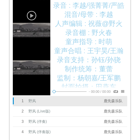
录音 : 李越/强菁菁/严皓
混音/母带 : 李越
人声编辑 : 祝薇@野火
春风
录音棚 : 野火春
风/CoraLab 山弧工作
童声指导 : 时萌
室/龙猫录音棚
童声合唱 : 王宇昊/王瀚
霆/张易城/田致豪/刘梓
录音支持：孙钰/孙骁
恒/贾可意/李雨宸/李佳
制作统筹：董蕾
妍/赵星妍/刘思铄/党艾
监制：杨朝嘉/王军鹏
妮
封面拍摄：田燕东
-
00:00
/
00:00
宣传：李可欣
1
野风
鹿先森乐队
出品：腾讯音乐娱乐集
2
野风 (Live版)
鹿先森乐队
团(TME)艺人经纪管理
出品人：陈默
部
3
野风 (伴奏)
总监制：李璐彬
鹿先森乐队
企划&音乐统筹：田燕
4
野风 (伴奏版)
鹿先森乐队