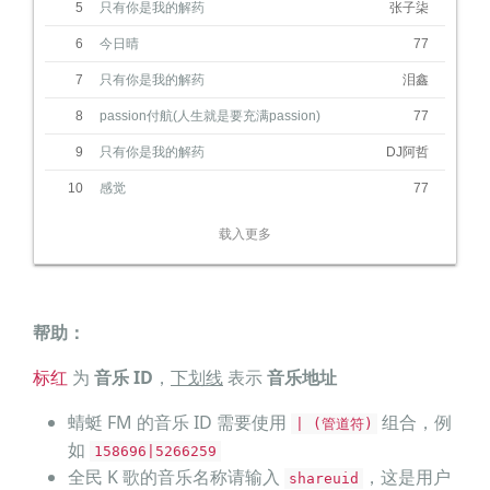
不再烦恼 与你紧紧依靠
5
只有你是我的解药
张子柒
一起书写 我们爱的美好
6
今日晴
77
原来你是解药 治愈我的
7
只有你是我的解药
泪鑫
困扰
只要有你在旁 幸福不再
8
passion付航(人生就是要充满passion)
77
缥缈
我要紧紧抓牢 再也不会
9
只有你是我的解药
DJ阿哲
放掉
和你相伴到老 把爱好好
10
感觉
营造
77
只有你是我的解药
能治愈我内心的煎熬
载入更多
给我拥抱 让爱不再退烧
相伴每分每秒 甜蜜不会
跑掉
只有你是我的解药
帮助：
像奇迹把我灵魂拯救了
标红
为
音乐 ID
，
下划线
表示
音乐地址
不再烦恼 与你紧紧依靠
一起书写 我们爱的美好
蜻蜓 FM 的音乐 ID 需要使用
组合，例
| (管道符)
如
158696|5266259
全民 K 歌的音乐名称请输入
，这是用户
shareuid