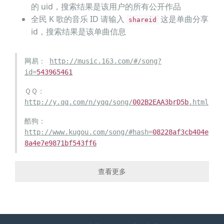
的 uid，搜索结果是该用户的所有公开作品
全民 K 歌的音乐 ID 请输入
这是单曲分享
shareid
id，搜索结果是该单曲信息
网易：
http://music.163.com/#/song?
id=
543965461
ＱＱ：
http://y.qq.com/n/yqq/song/
002B2EAA3brD5b
.html
酷狗：
http://www.kugou.com/song/#hash=
08228af3cb404e
8a4e7e9871bf543ff6
酷我：
http://www.kuwo.cn/yinyue/
382425
/
查看更多
千千：
http://music.baidu.com/song/
266069
一听：
http://www.1ting.com/player/b6/player_
357838
.h
tml