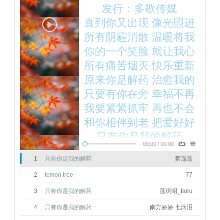
发行：多歌传媒
直到你又出现 像光照进
黑夜
所有阴霾消散 温暖将我
包贴
你的一个笑脸 就让我心
溶解
所有痛苦烟灭 快乐重新
蔓延
原来你是解药 治愈我的
困扰
只要有你在旁 幸福不再
缥缈
我要紧紧抓牢 再也不会
放掉
和你相伴到老 把爱好好
营造
只有你是我的解药
-
00:00
/
00:00
能治愈我内心的煎熬
1
只有你是我的解药
絮遥遥
给我拥抱 让爱不再退烧
2
lemon tree
77
相伴每分每秒 甜蜜不会
跑掉
3
只有你是我的解药
只有你是我的解药
莲琪昭_fairu
像奇迹把我灵魂拯救了
4
只有你是我的解药
南方娇娇,七滴泪